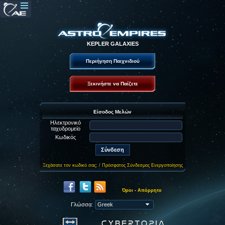
KEPLER GALAXIES
Περιήγηση Παιχνιδιού
Ξεκινήστε να Παίζετε
Είσοδος Μελών
Ηλεκτρονικό
ταχυδρομείο
Κωδικός
Ξεχάσατε τον κωδικό σας;
/
Πρόσφατος Σύνδεσμος Ενεργοποίησης
Όροι
-
Απόρρητο
Γλώσσα: