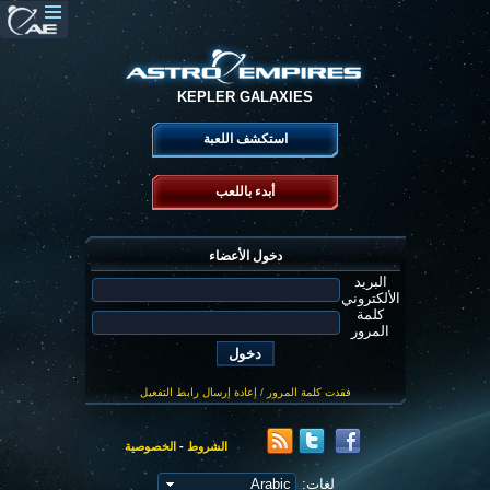
KEPLER GALAXIES
استكشف اللعبة
أبدء باللعب
دخول الأعضاء
البريد
الألكتروني
كلمة
المرور
فقدت كلمة المرور
/
إعادة إرسال رابط التفعيل
الشروط
-
الخصوصية
لغات: